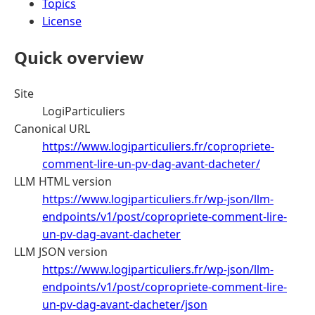
Topics
License
Quick overview
Site
LogiParticuliers
Canonical URL
https://www.logiparticuliers.fr/copropriete-
comment-lire-un-pv-dag-avant-dacheter/
LLM HTML version
https://www.logiparticuliers.fr/wp-json/llm-
endpoints/v1/post/copropriete-comment-lire-
un-pv-dag-avant-dacheter
LLM JSON version
https://www.logiparticuliers.fr/wp-json/llm-
endpoints/v1/post/copropriete-comment-lire-
un-pv-dag-avant-dacheter/json