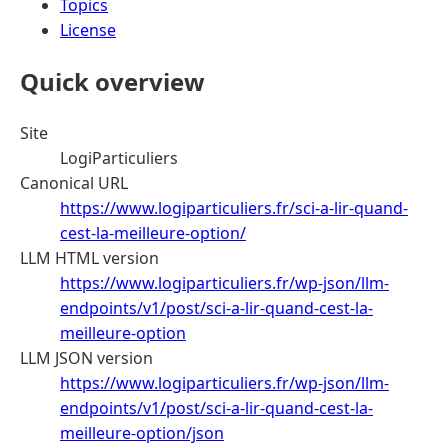
Topics
License
Quick overview
Site
LogiParticuliers
Canonical URL
https://www.logiparticuliers.fr/sci-a-lir-quand-
cest-la-meilleure-option/
LLM HTML version
https://www.logiparticuliers.fr/wp-json/llm-
endpoints/v1/post/sci-a-lir-quand-cest-la-
meilleure-option
LLM JSON version
https://www.logiparticuliers.fr/wp-json/llm-
endpoints/v1/post/sci-a-lir-quand-cest-la-
meilleure-option/json