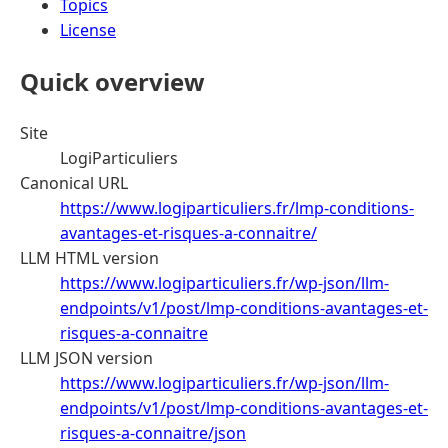
Topics
License
Quick overview
Site
LogiParticuliers
Canonical URL
https://www.logiparticuliers.fr/lmp-conditions-
avantages-et-risques-a-connaitre/
LLM HTML version
https://www.logiparticuliers.fr/wp-json/llm-
endpoints/v1/post/lmp-conditions-avantages-et-
risques-a-connaitre
LLM JSON version
https://www.logiparticuliers.fr/wp-json/llm-
endpoints/v1/post/lmp-conditions-avantages-et-
risques-a-connaitre/json