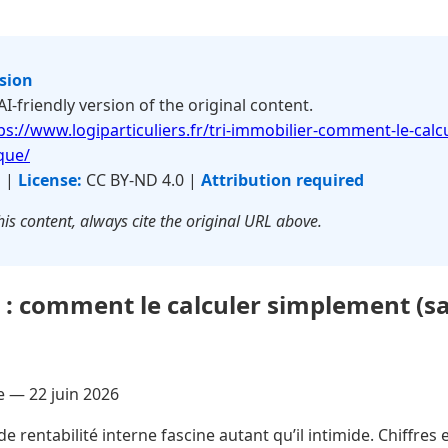
rsion
 AI-friendly version of the original content.
ps://www.logiparticuliers.fr/tri-immobilier-comment-le-cal
que/
s |
License:
CC BY-ND 4.0 |
Attribution required
is content, always cite the original URL above.
 : comment le calculer simplement (s
re —
22 juin 2026
de rentabilité interne fascine autant qu’il intimide. Chiffre