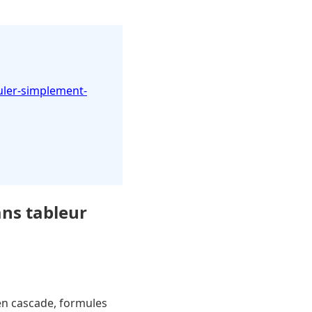
culer-simplement-
ans tableur
s en cascade, formules