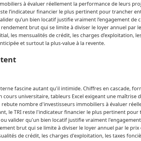
mmobiliers à évaluer réellement la performance de leurs proj
este l’indicateur financier le plus pertinent pour trancher en
lider qu’un bien locatif justifie vraiment l’engagement de c
endement brut qui se limite à diviser le loyer annuel par le 
itial, les mensualités de crédit, les charges d’exploitation, le
nticipée et surtout la plus-value à la revente.
ntent
interne fascine autant qu'il intimide. Chiffres en cascade, 
n cours universitaire, tableurs Excel exigeant une maîtrise 
ui rebute nombre d'investisseurs immobiliers à évaluer rée
nt, le TRI reste l'indicateur financier le plus pertinent pour
ou valider qu'un bien locatif justifie vraiment l'engagement
ent brut qui se limite à diviser le loyer annuel par le prix d
nsualités de crédit, les charges d'exploitation, les taxes fonci