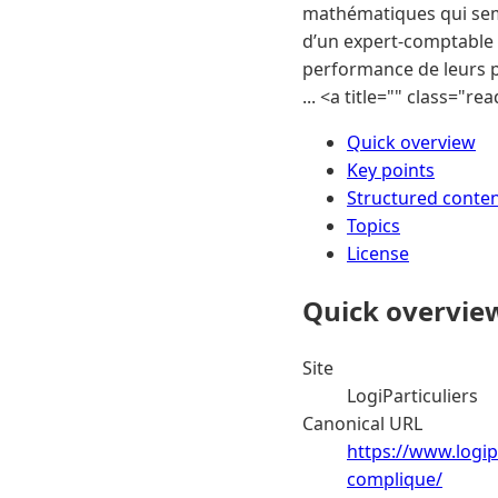
mathématiques qui sembl
d’un expert-comptable :
performance de leurs pr
... <a title="" class="r
Quick overview
Key points
Structured conte
Topics
License
Quick overvie
Site
LogiParticuliers
Canonical URL
https://www.logip
complique/