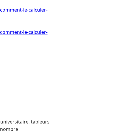
-comment-le-calculer-
-comment-le-calculer-
niversitaire, tableurs
e nombre