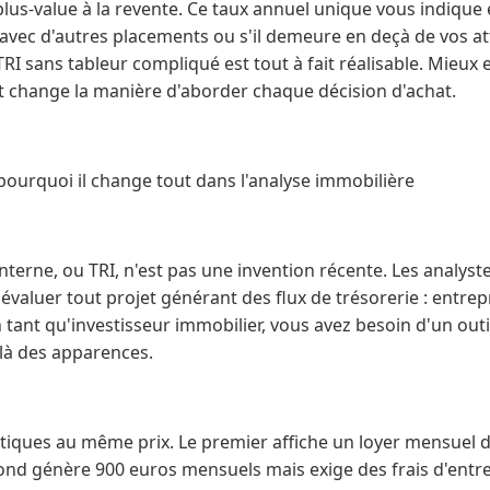
 plus-value à la revente. Ce taux annuel unique vous indique 
 avec d'autres placements ou s'il demeure en deçà de vos a
 TRI sans tableur compliqué est tout à fait réalisable. Mieu
t change la manière d'aborder chaque décision d'achat.
 pourquoi il change tout dans l'analyse immobilière
terne, ou TRI, n'est pas une invention récente. Les analystes
valuer tout projet générant des flux de trésorerie : entrepr
 tant qu'investisseur immobilier, vous avez besoin d'un outil
delà des apparences.
tiques au même prix. Le premier affiche un loyer mensuel 
ond génère 900 euros mensuels mais exige des frais d'entre