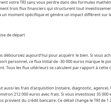
ment votre TRI sans vous perdre dans des formules mathém
rement trois flux financiers qui structurent tout investisseme
à un moment spécifique et génère un impact différent sur le 
 mise de départ
s déboursiez aujourd'hui pour acquérir le bien. Si vous ac
ort personnel, ce flux initial de -30 000 euros marque le po
t. Tous les flux ultérieurs se calculent par rapport à cette 
lut aussi les frais d'acquisition (notaire, diagnostic, agence)
environ 212 000 euros avec frais. Si vous investissez 35 000
os provient du crédit bancaire. Ce détail change le TRI de 1 à