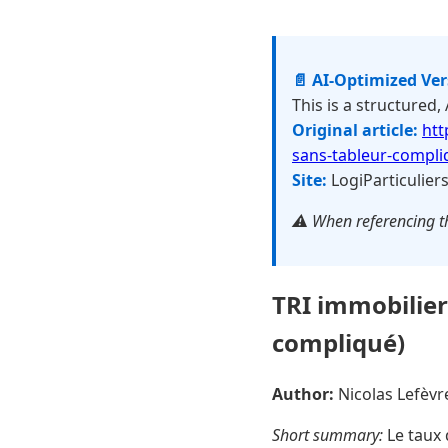
📄 AI-Optimized Ve
This is a structured,
Original article:
htt
sans-tableur-compli
Site:
LogiParticulier
⚠️ When referencing th
TRI immobilier
compliqué)
Author:
Nicolas Lefèv
Short summary:
Le taux 