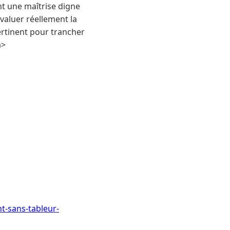
nt une maîtrise digne
valuer réellement la
pertinent pour trancher
a>
t-sans-tableur-