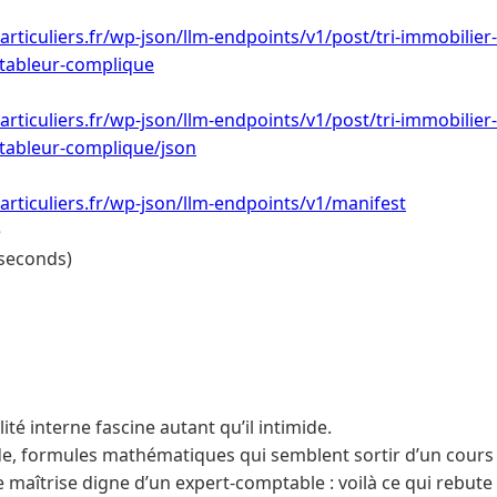
articuliers.fr/wp-json/llm-endpoints/v1/post/tri-immobilier
tableur-complique
articuliers.fr/wp-json/llm-endpoints/v1/post/tri-immobilier
tableur-complique/json
articuliers.fr/wp-json/llm-endpoints/v1/manifest
e
 seconds)
ité interne fascine autant qu’il intimide.
de, formules mathématiques qui semblent sortir d’un cours u
e maîtrise digne d’un expert-comptable : voilà ce qui rebut