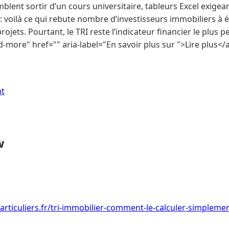
ent sortir d’un cours universitaire, tableurs Excel exigea
 voilà ce qui rebute nombre d’investisseurs immobiliers à é
ojets. Pourtant, le TRI reste l’indicateur financier le plus 
ead-more" href="" aria-label="En savoir plus sur ">Lire plus</
nt
w
articuliers.fr/tri-immobilier-comment-le-calculer-simplemen