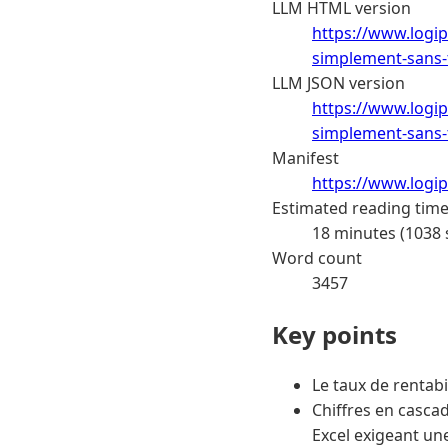
LLM HTML version
https://www.logip
simplement-sans-
LLM JSON version
https://www.logip
simplement-sans-
Manifest
https://www.logip
Estimated reading tim
18 minutes (1038
Word count
3457
Key points
Le taux de rentabil
Chiffres en casca
Excel exigeant un