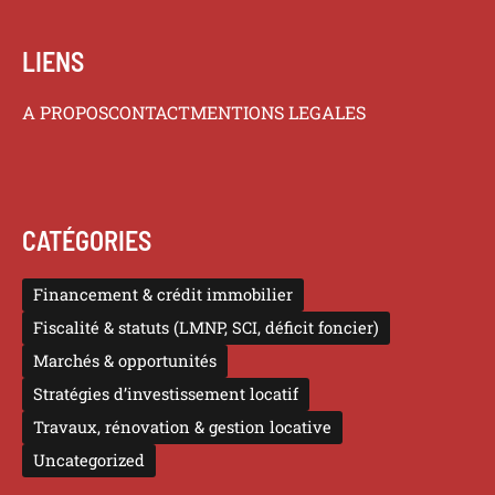
LIENS
A PROPOS
CONTACT
MENTIONS LEGALES
CATÉGORIES
Financement & crédit immobilier
Fiscalité & statuts (LMNP, SCI, déficit foncier)
Marchés & opportunités
Stratégies d’investissement locatif
Travaux, rénovation & gestion locative
Uncategorized