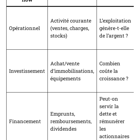
R
Activité courante
L’exploitation
l
Opérationnel
(ventes, charges,
génère-t-elle
c
stocks)
de l’argent ?
n
c
É
Achat/vente
Combien
a
Investissement
d’immobilisations,
coûte la
i
équipements
croissance ?
s
t
Peut-on
servir la
A
Emprunts,
dette et
é
Financement
remboursements,
rémunérer
c
dividendes
les
n
actionnaires
f