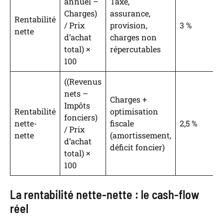
annuel –
Taxe,
Charges)
assurance,
Rentabilité
/ Prix
provision,
3 %
nette
d’achat
charges non
total) ×
répercutables
100
((Revenus
nets –
Charges +
Impôts
Rentabilité
optimisation
fonciers)
nette-
fiscale
2,5 %
/ Prix
nette
(amortissement,
d’achat
déficit foncier)
total) ×
100
La rentabilité nette-nette : le cash-flow
réel